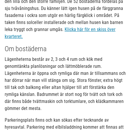
den lilla och den större familjen. De 52 bostäderna fördelas på
sju tvåvåningshus. Du känner lätt igen husen på de färggranna
fasaderna i ockra som utgör en härlig färgklick i området. På
taken finns solceller installerade och mellan husen kan barnen
leka tryggt och grannar umgås.
Klicka här för en skiss över
kvarteret.
Om bostäderna
Lägenheterna består av 2, 3 och 4 rum och kök med
genomtänkta planlösningar och lättmöblerade rum.
Lägenheterna är öppna och rymliga där man är tillsammans och
har dörrar när man vill stänga om sig. Stora fönster, extra högt
till tak och balkong eller altan hjälper till att förstärka den
rymliga känslan. Badrummet är stort nog för tvätt och tork och
där finns både tvättmaskin och torktumlare, och klädkammaren
gömmer det mesta.
Parkeringsplats finns och kan sökas efter tecknande av
hyresavtal. Parkering med elbilsladdning kommer att finnas att