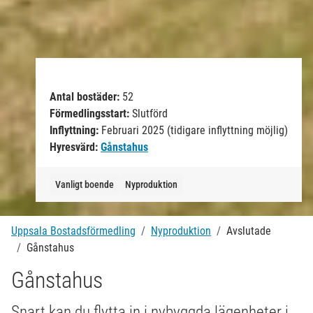
Antal bostäder:
52
Förmedlingsstart:
Slutförd
Inflyttning:
Februari 2025 (tidigare inflyttning möjlig)
Hyresvärd:
Gånstahus
Vanligt boende
Nyproduktion
Uppsala Bostadsförmedling
Nyproduktion
Avslutade
Gånstahus
Gånstahus
Snart kan du flytta in i nybyggda lägenheter i