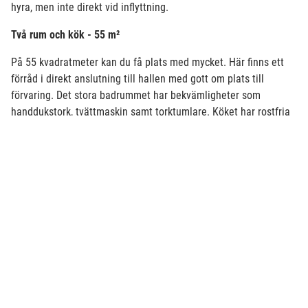
hyra, men inte direkt vid inflyttning.
Två rum och kök - 55 m²
På 55 kvadratmeter kan du få plats med mycket. Här finns ett
förråd i direkt anslutning till hallen med gott om plats till
förvaring. Det stora badrummet har bekvämligheter som
handdukstork, tvättmaskin samt torktumlare. Köket har rostfria
vitvaror och är utrustat med diskmaskin. Här finns det plats för
middag med vänner och den öppna planlösningen mot
vardagsrummet ger både rymd och ljus. Från vardagsrummet
når du också balkongen eller altanen. I sovrummet finns det
plats för både dubbelsäng och flera garderober.
Klicka här för
planlösning och planritning.
Tre rum och kök - 72 m²
Trerummarna erbjuder en hall med garderob för ytterkläder och
ett rymligt förråd. I det stora badrummet finns dusch,
handdukstork, tvättmaskin och torktumlare som underlättar