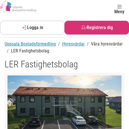
Meny
Logga in
Registrera dig
Uppsala Bostadsförmedling
Hyresvärdar
Våra hyresvärdar
LER Fastighetsbolag
LER Fastighetsbolag