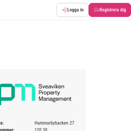
Logga in
Registrera dig
s:
Hammarbybacken 27
nummer:
120 30