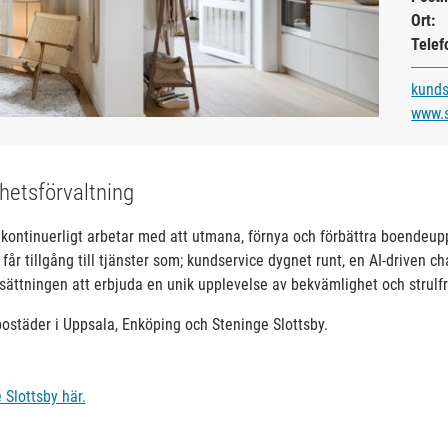
Ort:
Telef
kund
www.
hetsförvaltning
kontinuerligt arbetar med att utmana, förnya och förbättra boendeup
år tillgång till tjänster som; kundservice dygnet runt, en AI-driven c
sättningen att erbjuda en unik upplevelse av bekvämlighet och strulfr
ostäder i Uppsala, Enköping och Steninge Slottsby.
 Slottsby här.