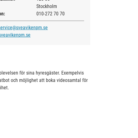
Stockholm
on:
010-272 70 70
service@sveavikenpm.se
sveavikenpm.se
plevelsen för sina hyresgäster. Exempelvis
hatbot och möjlighet att boka videosamtal för
ihet.