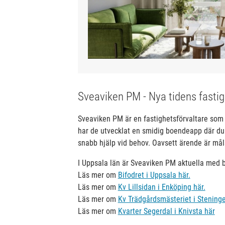
Sveaviken PM - Nya tidens fastig
Sveaviken PM är en fastighetsförvaltare som 
har de utvecklat en smidig boendeapp där du f
snabb hjälp vid behov. Oavsett ärende är mål
I Uppsala län är Sveaviken PM aktuella med b
Läs mer om
Bifodret i Uppsala här.
Läs mer om
Kv Lillsidan i Enköping här.
Läs mer om
Kv Trädgårdsmästeriet i Steninge
Läs mer om
Kvarter Segerdal i Knivsta här