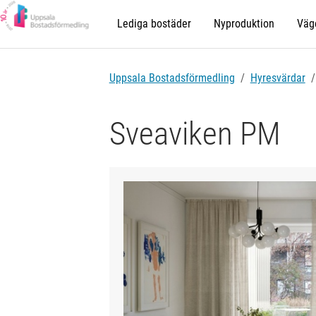
Lediga bostäder
Nyproduktion
Väge
Uppsala Bostadsförmedling
Hyresvärdar
Sveaviken PM