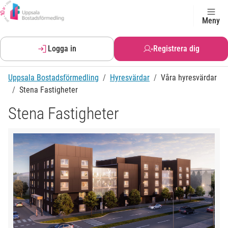
Meny
Logga in
Registrera dig
Uppsala Bostadsförmedling
Hyresvärdar
Våra hyresvärdar
Stena Fastigheter
Stena Fastigheter