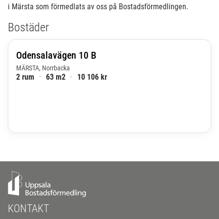
i Märsta som förmedlats av oss på Bostadsförmedlingen.
Bostäder
Odensalavägen 10 B
MÄRSTA, Norrbacka
2 rum
•
63 m2
•
10 106 kr
KONTAKT