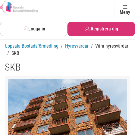
Meny
Logga in
Registrera dig
Uppsala Bostadsförmedling
Hyresvärdar
Våra hyresvärdar
SKB
SKB