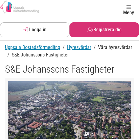
Meny
Logga in
Registrera dig
Uppsala Bostadsförmedling
Hyresvärdar
Våra hyresvärdar
S&E Johanssons Fastigheter
S&E Johanssons Fastigheter