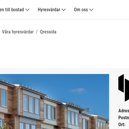
n till bostad
Hyresvärdar
Om oss
Våra hyresvärdar
Qressida
Adres
Post
Ort: