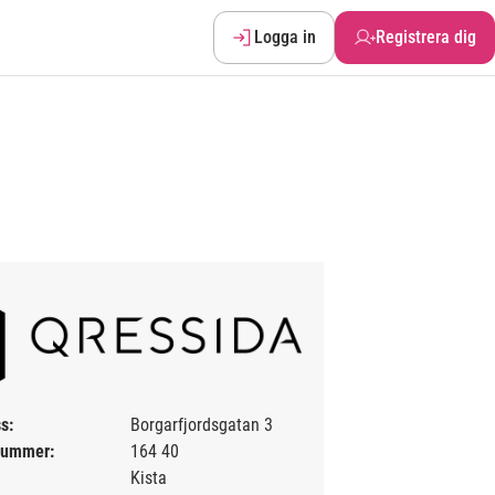
Logga in
Registrera dig
s:
Borgarfjordsgatan 3
nummer:
164 40
Kista