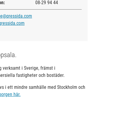
on:
08-29 94 44
ce@qressida.com
qressida.com
ppsala.
 verksamt i Sverige, främst i
rsiella fastigheter och bostäder.
rivs i ett mindre samhälle med Stockholm och
orgen här.