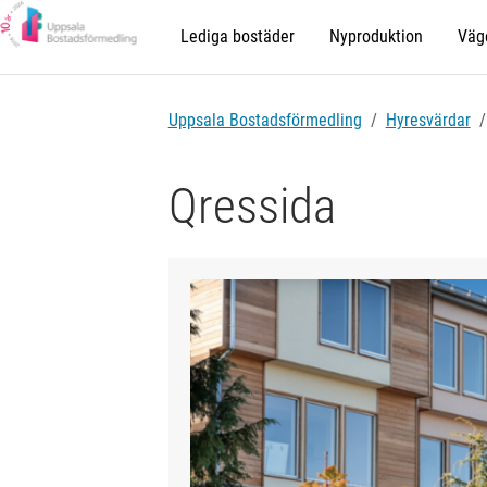
Lediga bostäder
Nyproduktion
Väge
Uppsala Bostadsförmedling
Hyresvärdar
Qressida