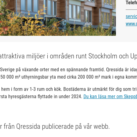
Telef
servi
www.
attraktiva miljöer i områden runt Stockholm och U
i Sverige på växande orter med en spännande framtid. Qressida är idag
a 50 000 m² uthyrningsbar yta med cirka 200 000 m² mark i egna komme
 hem i form av 1-3 rum och kök. Bostäderna är utmärkt för dig som t
sta hyresgästerna flyttade in under 2024.
Du kan läsa mer om Skeppb
er från Qressida publicerade på vår webb.