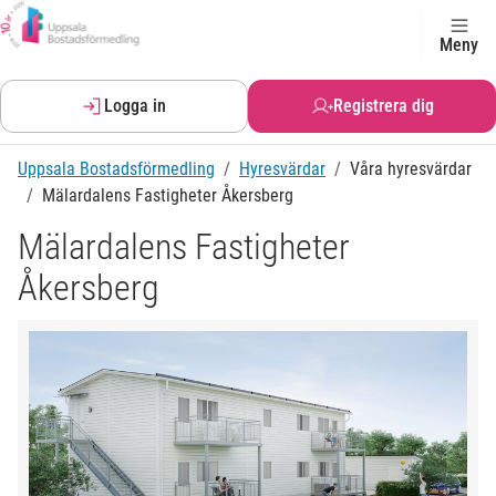
Meny
Logga in
Registrera dig
Uppsala Bostadsförmedling
Hyresvärdar
Våra hyresvärdar
Mälardalens Fastigheter Åkersberg
Mälardalens Fastigheter
Åkersberg